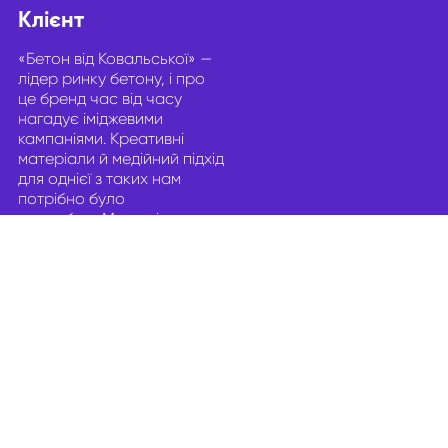
Клієнт
«Бетон від Ковальської» —
лідер ринку бетону, і про
це бренд час від часу
нагадує іміджевими
кампаніями. Креативні
матеріали й медійний підхід
для однієї з таких нам
потрібно було
розробити.Ми поділили
кампанію на два періоди,
щоби спочатку охопити
максимальну кількість
аудиторії, а потім —
нагадати про бренд.