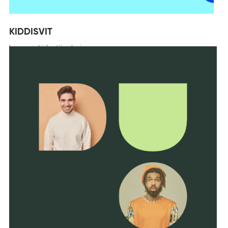
KIDDISVIT
logo and identity design