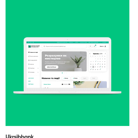
Ukrsibbank