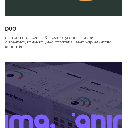
DUO
ціннісна пропозиція & позиціонування, логотип,
айдентика, комунікаційна стратегія, івент маркетингова
кампанія